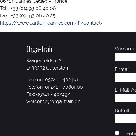
06414 Cannes Cedex – France
Tél. : +33 (0)4 93 06 40 06
Fax : +33 (0)4 93 06 40 25
https://www.carlton-cannes.com/fr/contact/
Orga-Train
Vorname
Wagenfeldstr. 2
D-33332 Gütersloh
Firma*
Telefon:
05241 - 402491
Telefon:
05241 - 7080500
E-Mail-A
Fax: 05241 - 402492
welcome@orga-train.de
Betreff
Hiermit 